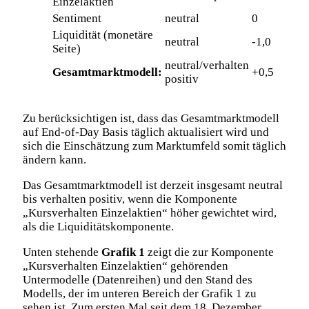
Einzelaktien
Sentiment
neutral
0
Liquidität (monetäre
neutral
-1,0
Seite)
neutral/verhalten
Gesamtmarktmodell:
+0,5
positiv
Zu berücksichtigen ist, dass das Gesamtmarktmodell
auf End-of-Day Basis täglich aktualisiert wird und
sich die Einschätzung zum Marktumfeld somit täglich
ändern kann.
Das Gesamtmarktmodell ist derzeit insgesamt neutral
bis verhalten positiv, wenn die Komponente
„Kursverhalten Einzelaktien“ höher gewichtet wird,
als die Liquiditätskomponente.
Unten stehende
Grafik 1
zeigt die zur Komponente
„Kursverhalten Einzelaktien“ gehörenden
Untermodelle (Datenreihen) und den Stand des
Modells, der im unteren Bereich der Grafik 1 zu
sehen ist. Zum ersten Mal seit dem 18. Dezember