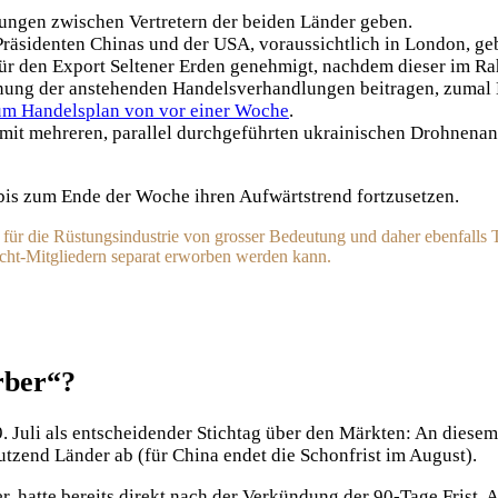
ngen zwischen Vertretern der beiden Länder geben.
 Präsidenten Chinas und der USA, voraussichtlich in London, ge
ür den Export Seltener Erden genehmigt, nachdem dieser im Ra
nnung der anstehenden Handelsverhandlungen beitragen, zumal
um Handelsplan von vor einer Woche
.
mit mehreren, parallel durchgeführten ukrainischen Drohnenang
bis zum Ende der Woche ihren Aufwärtstrend fortzusetzen.
h für die Rüstungsindustrie von grosser Bedeutung und daher ebenfall
Nicht-Mitgliedern separat erworben werden kann.
rber“?
uli als entscheidender Stichtag über den Märkten: An diesem 
tzend Länder ab (für China endet die Schonfrist im August).
, hatte bereits direkt nach der Verkündung der 90-Tage Frist, A