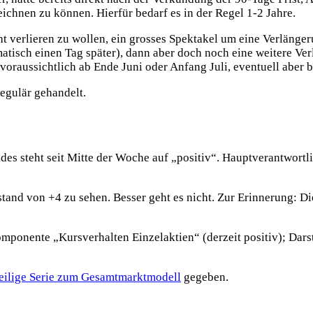
eichnen zu können. Hierfür bedarf es in der Regel 1-2 Jahre.
t verlieren zu wollen, ein grosses Spektakel um eine Verlänger
atisch einen Tag später), dann aber doch noch eine weitere Ver
aussichtlich ab Ende Juni oder Anfang Juli, eventuell aber be
regulär gehandelt.
s steht seit Mitte der Woche auf „positiv“. Hauptverantwortl
tand von +4 zu sehen. Besser geht es nicht. Zur Erinnerung: D
ponente „Kursverhalten Einzelaktien“ (derzeit positiv); Dars
eilige Serie zum Gesamtmarktmodell
gegeben.