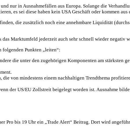
nd nur in Ausnahmefällen aus Europa. Solange die Verhandlun
estieren, es sei diese haben kein USA Geschäft oder kommen au
zu finden, die zusätzlich noch eine annehmbare Liquidität (dur
ass das Marktumfeld jederzeit auch sehr schnell wieder negativ 
n folgenden Punkten „leiten“:
dere die unter den zugehörigen Komponenten am stärksten gew
ement.
, die von mindestens einem nachhaltigen Trendthema profitier
 wenn der US/EU Zollstreit beigelegt worden ist. Ausnahme bil
ner Pro bis 19 Uhr ein „Trade Alert“ Beitrag. Dort wird angefüh