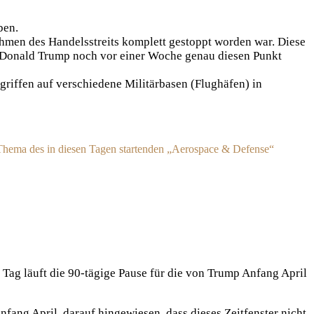
ben.
hmen des Handelsstreits komplett gestoppt worden war. Diese
 Donald Trump noch vor einer Woche genau diesen Punkt
riffen auf verschiedene Militärbasen (Flughäfen) in
s Thema des in diesen Tagen startenden „Aerospace & Defense“
Tag läuft die 90-tägige Pause für die von Trump Anfang April
nfang April, darauf hingewiesen, dass dieses Zeitfenster nicht