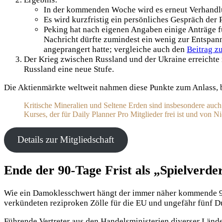
In der kommenden Woche wird es erneut Verhandlu
Es wird kurzfristig ein persönliches Gespräch der
Peking hat nach eigenen Angaben einige Anträge f
Nachricht dürfte zumindest ein wenig zur Entspa
angeprangert hatte; vergleiche auch den
Beitrag z
Der Krieg zwischen Russland und der Ukraine erreichte 
Russland eine neue Stufe.
Die Aktienmärkte weltweit nahmen diese Punkte zum Anlass, 
Kritische Mineralien und Seltene Erden sind insbesondere auc
Kurses, der für Daily Planner Pro Mitglieder frei ist und von 
Details zur Mitgliedschaft
Ende der 90-Tage Frist als „Spielverde
Wie ein Damoklesschwert hängt der immer näher kommende 9. J
verkündeten reziproken Zölle für die EU und ungefähr fünf Du
Führende Vertreter aus den Handelsministerien diverser Länder