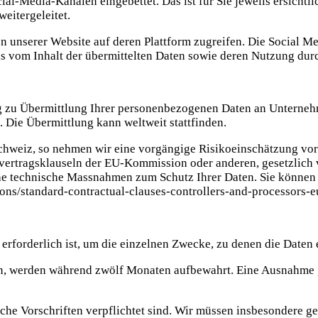
ial-Media-Kanälen eingebettet. Das ist für Sie jeweils ersichtl
eitergeleitet.
von unserer Website auf deren Plattform zugreifen. Die Social 
s vom Inhalt der übermittelten Daten sowie deren Nutzung durch
g zu Übermittlung Ihrer personenbezogenen Daten an Unterne
. Die Übermittlung kann weltweit stattfinden.
hweiz, so nehmen wir eine vorgängige Risikoeinschätzung vor un
rdvertragsklauseln der EU-Kommission oder anderen, gesetzlic
iche technische Massnahmen zum Schutz Ihrer Daten. Sie könne
ions/standard-contractual-clauses-controllers-and-processors-
erforderlich ist, um die einzelnen Zwecke, zu denen die Daten 
rn, werden während zwölf Monaten aufbewahrt. Eine Ausnahme g
liche Vorschriften verpflichtet sind. Wir müssen insbesondere