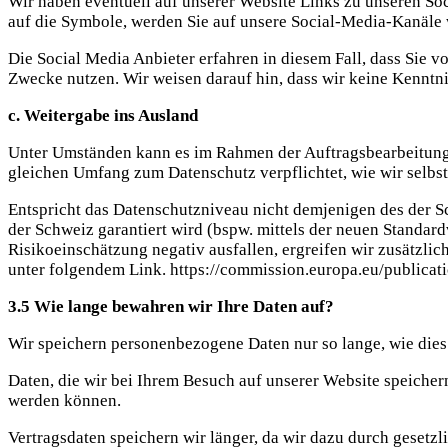
Wir haben eventuell auf unserer Website Links zu unseren Soc
auf die Symbole, werden Sie auf unsere Social-Media-Kanäle w
Die Social Media Anbieter erfahren in diesem Fall, dass Sie 
Zwecke nutzen. Wir weisen darauf hin, dass wir keine Kenntni
c. Weitergabe ins Ausland
Unter Umständen kann es im Rahmen der Auftragsbearbeitun
gleichen Umfang zum Datenschutz verpflichtet, wie wir selbst
Entspricht das Datenschutzniveau nicht demjenigen des der Sc
der Schweiz garantiert wird (bspw. mittels der neuen Standa
Risikoeinschätzung negativ ausfallen, ergreifen wir zusätzl
unter folgendem Link. https://commission.europa.eu/publicat
3.5 Wie lange bewahren wir Ihre Daten auf?
Wir speichern personenbezogene Daten nur so lange, wie dies 
Daten, die wir bei Ihrem Besuch auf unserer Website speiche
werden können.
Vertragsdaten speichern wir länger, da wir dazu durch gesetz