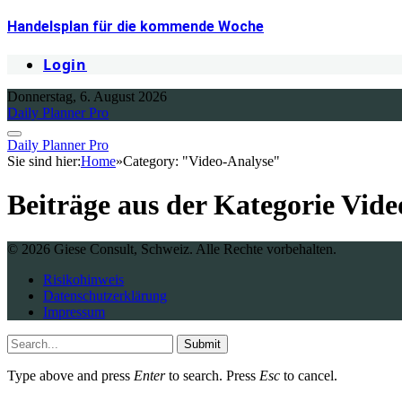
Handelsplan für die kommende Woche
Login
Donnerstag, 6. August 2026
Daily Planner Pro
Daily Planner Pro
Sie sind hier:
Home
»
Category: "Video-Analyse"
Beiträge aus der Kategorie
Vide
© 2026 Giese Consult, Schweiz. Alle Rechte vorbehalten.
Risikohinweis
Datenschutzerklärung
Impressum
Submit
Type above and press
Enter
to search. Press
Esc
to cancel.