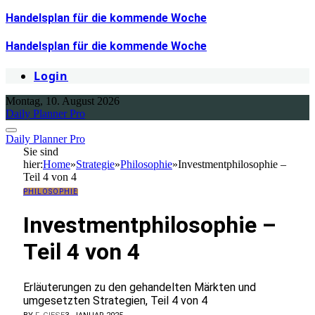
Handelsplan für die kommende Woche
Handelsplan für die kommende Woche
Login
Montag, 10. August 2026
Daily Planner Pro
Daily Planner Pro
Sie sind
hier:
Home
»
Strategie
»
Philosophie
»
Investmentphilosophie –
Teil 4 von 4
PHILOSOPHIE
Investmentphilosophie –
Teil 4 von 4
Erläuterungen zu den gehandelten Märkten und
umgesetzten Strategien, Teil 4 von 4