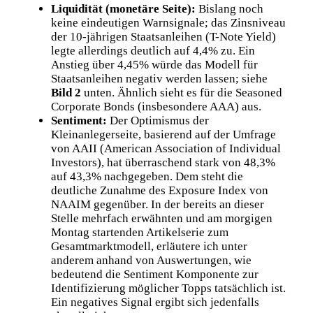
Liquidität (monetäre Seite):
Bislang noch
keine eindeutigen Warnsignale; das Zinsniveau
der 10-jährigen Staatsanleihen (T-Note Yield)
legte allerdings deutlich auf 4,4% zu. Ein
Anstieg über 4,45% würde das Modell für
Staatsanleihen negativ werden lassen;
siehe
Bild 2
unten. Ähnlich sieht es für die Seasoned
Corporate Bonds (insbesondere AAA) aus.
Sentiment:
Der Optimismus der
Kleinanlegerseite, basierend auf der Umfrage
von AAII (American Association of Individual
Investors), hat überraschend stark von 48,3%
auf 43,3% nachgegeben. Dem steht die
deutliche Zunahme des Exposure Index von
NAAIM gegenüber. In der bereits an dieser
Stelle mehrfach erwähnten und am morgigen
Montag startenden Artikelserie zum
Gesamtmarktmodell, erläutere ich unter
anderem anhand von Auswertungen, wie
bedeutend die Sentiment Komponente zur
Identifizierung möglicher Topps tatsächlich ist.
Ein negatives Signal ergibt sich jedenfalls