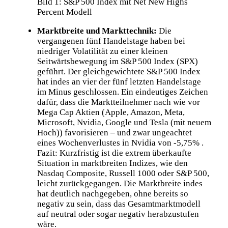
Bild 1: S&P 500 Index mit Net New Highs
Percent Modell
Marktbreite und Markttechnik:
Die
vergangenen fünf Handelstage haben bei
niedriger Volatilität zu einer kleinen
Seitwärtsbewegung im S&P 500 Index (SPX)
geführt. Der gleichgewichtete S&P 500 Index
hat indes an vier der fünf letzten Handelstage
im Minus geschlossen. Ein eindeutiges Zeichen
dafür, dass die Marktteilnehmer nach wie vor
Mega Cap Aktien (Apple, Amazon, Meta,
Microsoft, Nvidia, Google und Tesla (mit neuem
Hoch)) favorisieren – und zwar ungeachtet
eines Wochenverlustes in Nvidia von -5,75% .
Fazit: Kurzfristig ist die extrem überkaufte
Situation in marktbreiten Indizes, wie den
Nasdaq Composite, Russell 1000 oder S&P 500,
leicht zurückgegangen. Die Marktbreite indes
hat deutlich nachgegeben, ohne bereits so
negativ zu sein, dass das Gesamtmarktmodell
auf neutral oder sogar negativ herabzustufen
wäre.